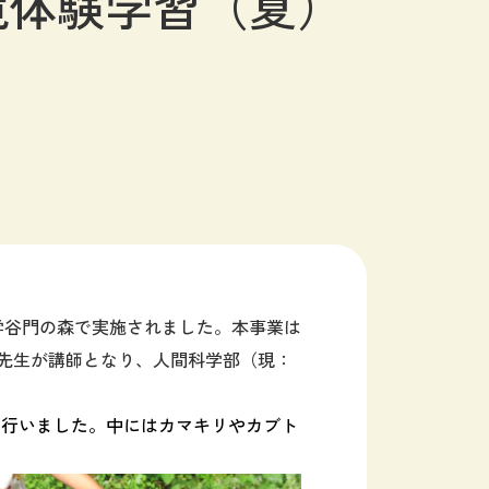
境体験学習（夏）
学谷門の森で
実施
されました
。
本事業は
先生
が講師となり
、
人間科学部（現：
を行いました。
中にはカマキリやカブト