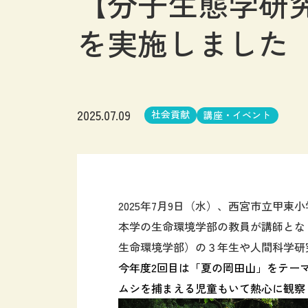
【分子生態学研
を実施しました
2025.07.09
社会貢献
講座・イベント
2025年7
月
9
日（水）、西宮市立甲東小
本学
の生命環境学部
の
教員が講師とな
生命環境学部
）
の
３年
生や
人間科学研
今年度2回目は「夏の岡田山」をテー
ムシを捕まえる児童もいて
熱心に観察