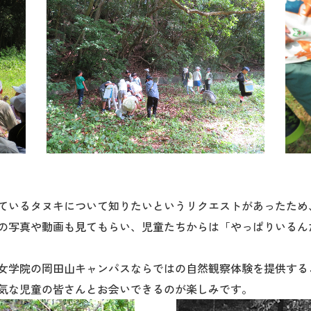
ているタヌキについて知りたいというリクエスト
があったため
の写真や動画も見てもらい
、児童たちからは「やっぱりいる
ん
女学院
の岡田山キャンパスならではの自然観察体験を
提供する
気な児
童の皆さんとお会いできるのが楽しみです。