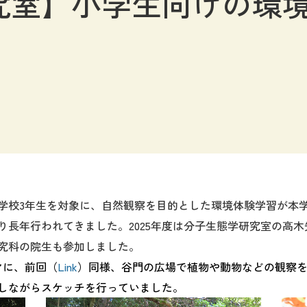
究室】小学生向けの環
学校3年生を対象に、自然観察を目的とした環境体験学習
が
本
り長年
行われてきました
。
2025年度は
分子生態学研究室の
高木
究科の
院生
も
参加しました。
マに、前回
（
Link
）
同様、
谷門の広場で植物や動物などの観察
しながらスケッチを
行っていました。