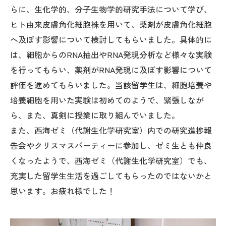
らに、生化学的、分子生物学的研究手法について学び、
ヒト由来皮膚角化細胞株を用いて、薬剤が皮膚角化細胞
へ及ぼす影響について
検討してもらいました。
具体的に
は、
細
胞からのRNA抽出やRNA発現分析
など
様々な実験
を
行ってもらい、
薬剤がRNA発現に及ぼす影響
について
評価を進めてもらいました。
当該留学生は、細胞培養や
培養細胞を用いた実験は初めてのようで、
緊張しなが
ら、また、真剣に授業に取り組んでいました。
また、西海ゼミ（代謝生化学研究室）内での研究進捗報
告会やクリスマスパーティー
に
参加
し、
ゼミ生とも仲良
くなったようで、西海ゼミ（代謝生化学研究室）でも、
充実した留学生生活を過ごしてもらったのではないかと
思います。お疲れ様でした！