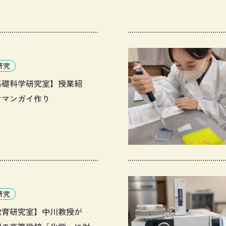
ichem) 2025"で研究発表を行
た
研究
基礎科学研究室】授業紹
オマンガイ作り
研究
教育研究室】中川教授が