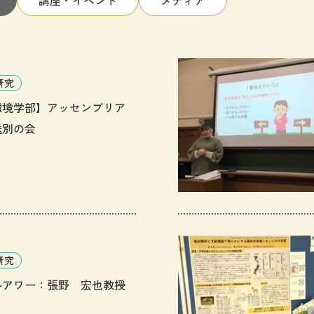
研究
環境学部】アッセンブリア
送別の会
研究
ルアワー：張野 宏也教授