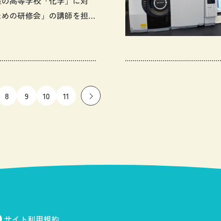
程の高等学校「化学」に対
ための研修会」の講師を担
した
8
9
10
11
サイト利用規約