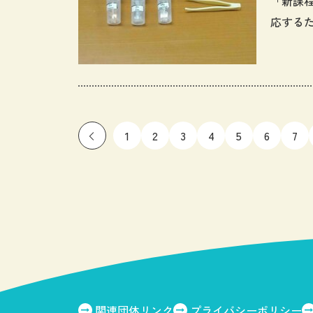
「新課
応する
当しま
1
2
3
4
5
6
7
関連団体リンク
プライバシーポリシー